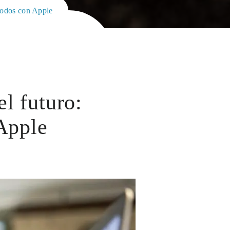
 todos con Apple
el futuro:
Apple