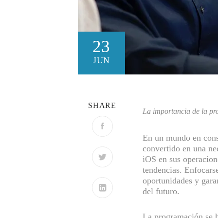
23
JUN
SHARE
La importancia de la pr
En un mundo en const
convertido en una ne
iOS en sus operacione
tendencias. Enfocars
oportunidades y garan
del futuro.
La programación se ha