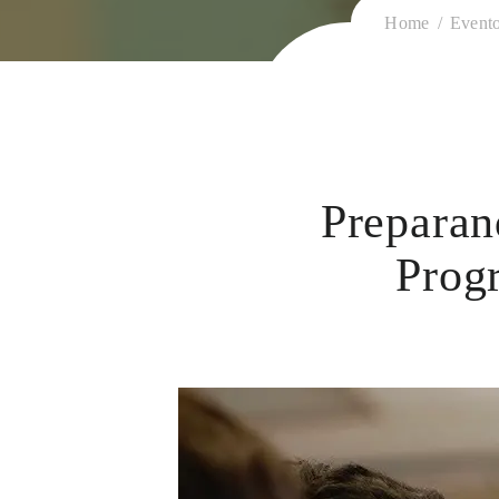
Home
Event
Preparand
Prog