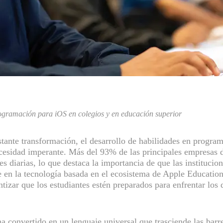
ogramación para iOS en colegios y en educación superior
ante transformación, el desarrollo de habilidades en program
cesidad imperante. Más del 93% de las principales empresas d
s diarias, lo que destaca la importancia de que las institucio
e en la tecnología basada en el ecosistema de Apple Educatio
tizar que los estudiantes estén preparados para enfrentar los 
 convertido en un lenguaje universal que trasciende las barrer